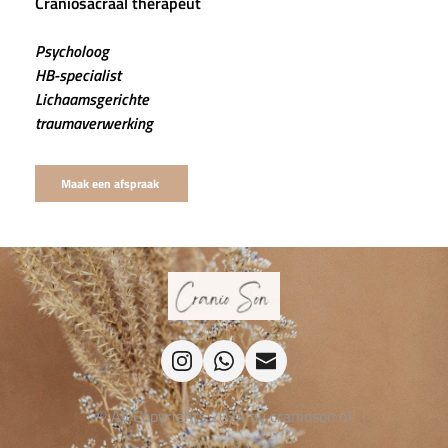
Craniosacraal therapeut 
Psycholoog
HB-specialist
Lichaamsgerichte 
traumaverwerking 
Maak een afspraak
© All Copyrights 2024 by cranioson.nl